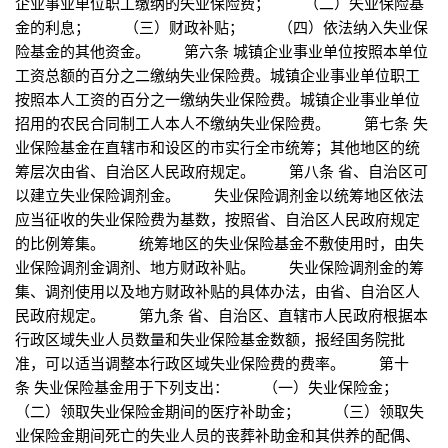
企业事业单位职工缴纳的失业保险费； （二）失业保险基
金的利息； （三）财政补贴； （四）依法纳入失业保
险基金的其他资金。 第六条 城镇企业事业单位按照本单位
工资总额的百分之二缴纳失业保险费。城镇企业事业单位职工
按照本人工资的百分之一缴纳失业保险费。城镇企业事业单位
招用的农民合同制工人本人不缴纳失业保险费。 第七条 失
业保险基金在直辖市和设区的市实行全市统筹；其他地区的统
筹层次由省、自治区人民政府规定。 第八条 省、自治区可
以建立失业保险调剂金。 失业保险调剂金以统筹地区依法
应当征收的失业保险费为基数，按照省、自治区人民政府规定
的比例筹集。 统筹地区的失业保险基金不敷使用时，由失
业保险调剂金调剂、地方财政补贴。 失业保险调剂金的筹
集、调剂使用以及地方财政补贴的具体办法，由省、自治区人
民政府规定。 第九条 省、自治区、直辖市人民政府根据本
行政区域失业人员数量和失业保险基金数额，报经国务院批
准，可以适当调整本行政区域失业保险费的费率。 第十
条 失业保险基金用于下列支出： （一）失业保险金；
（二）领取失业保险金期间的医疗补助金； （三）领取失
业保险金期间死亡的失业人员的丧葬补助金和其供养的配偶、