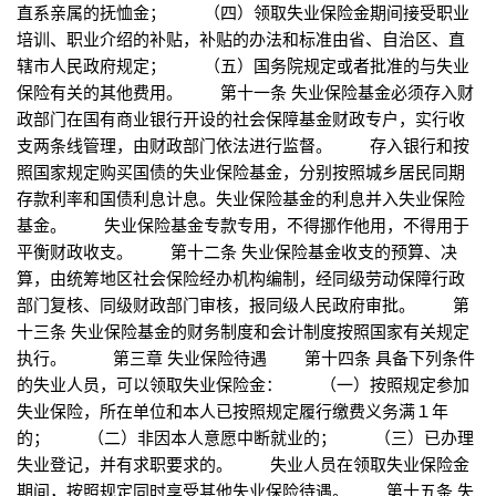
直系亲属的抚恤金； （四）领取失业保险金期间接受职业
培训、职业介绍的补贴，补贴的办法和标准由省、自治区、直
辖市人民政府规定； （五）国务院规定或者批准的与失业
保险有关的其他费用。 第十一条 失业保险基金必须存入财
政部门在国有商业银行开设的社会保障基金财政专户，实行收
支两条线管理，由财政部门依法进行监督。 存入银行和按
照国家规定购买国债的失业保险基金，分别按照城乡居民同期
存款利率和国债利息计息。失业保险基金的利息并入失业保险
基金。 失业保险基金专款专用，不得挪作他用，不得用于
平衡财政收支。 第十二条 失业保险基金收支的预算、决
算，由统筹地区社会保险经办机构编制，经同级劳动保障行政
部门复核、同级财政部门审核，报同级人民政府审批。 第
十三条 失业保险基金的财务制度和会计制度按照国家有关规定
执行。 第三章 失业保险待遇 第十四条 具备下列条件
的失业人员，可以领取失业保险金： （一）按照规定参加
失业保险，所在单位和本人已按照规定履行缴费义务满１年
的； （二）非因本人意愿中断就业的； （三）已办理
失业登记，并有求职要求的。 失业人员在领取失业保险金
期间，按照规定同时享受其他失业保险待遇。 第十五条 失