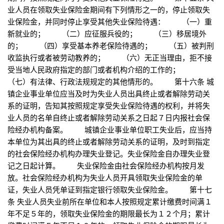
业人员在领取失业保险金期间有下列情形之一的，停止领取失
业保险金，并同时停止享受其他失业保险待遇： （一）重
新就业的； （二）应征服兵役的； （三）移居境外
的； （四）享受基本养老保险待遇的； （五）被判刑
收监执行或者被劳动教养的； （六）无正当理由，拒不接
受当地人民政府指定的部门或者机构介绍的工作的；
（七）有法律、行政法规规定的其他情形的。 第十六条 城
镇企业事业单位应当及时为失业人员出具终止或者解除劳动关
系的证明，告知其按照规定享受失业保险待遇的权利，并将失
业人员的名单自终止或者解除劳动关系之日起７日内报社会保
险经办机构备案。 城镇企业事业单位职工失业后，应当持
本单位为其出具的终止或者解除劳动关系的证明，及时到指定
的社会保险经办机构办理失业登记。失业保险金自办理失业登
记之日起计算。 失业保险金由社会保险经办机构按月发
放。社会保险经办机构为失业人员开具领取失业保险金的单
证，失业人员凭单证到指定银行领取失业保险金。 第十七
条 失业人员失业前所在单位和本人按照规定累计缴费时间满１
年不足５年的，领取失业保险金的期限最长为１２个月；累计