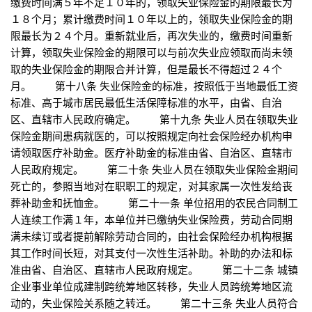
缴费时间满５年不足１０年的，领取失业保险金的期限最长为
１８个月；累计缴费时间１０年以上的，领取失业保险金的期
限最长为２４个月。重新就业后，再次失业的，缴费时间重新
计算，领取失业保险金的期限可以与前次失业应领取而尚未领
取的失业保险金的期限合并计算，但是最长不得超过２４个
月。 第十八条 失业保险金的标准，按照低于当地最低工资
标准、高于城市居民最低生活保障标准的水平，由省、自治
区、直辖市人民政府确定。 第十九条 失业人员在领取失业
保险金期间患病就医的，可以按照规定向社会保险经办机构申
请领取医疗补助金。医疗补助金的标准由省、自治区、直辖市
人民政府规定。 第二十条 失业人员在领取失业保险金期间
死亡的，参照当地对在职职工的规定，对其家属一次性发给丧
葬补助金和抚恤金。 第二十一条 单位招用的农民合同制工
人连续工作满１年，本单位并已缴纳失业保险费，劳动合同期
满未续订或者提前解除劳动合同的，由社会保险经办机构根据
其工作时间长短，对其支付一次性生活补助。补助的办法和标
准由省、自治区、直辖市人民政府规定。 第二十二条 城镇
企业事业单位成建制跨统筹地区转移，失业人员跨统筹地区流
动的，失业保险关系随之转迁。 第二十三条 失业人员符合