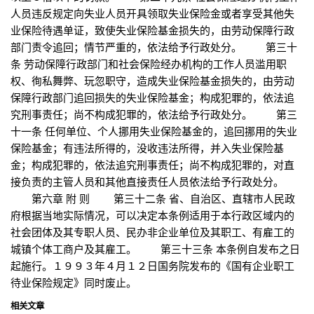
人员违反规定向失业人员开具领取失业保险金或者享受其他失
业保险待遇单证，致使失业保险基金损失的，由劳动保障行政
部门责令追回；情节严重的，依法给予行政处分。 第三十
条 劳动保障行政部门和社会保险经办机构的工作人员滥用职
权、徇私舞弊、玩忽职守，造成失业保险基金损失的，由劳动
保障行政部门追回损失的失业保险基金；构成犯罪的，依法追
究刑事责任；尚不构成犯罪的，依法给予行政处分。 第三
十一条 任何单位、个人挪用失业保险基金的，追回挪用的失业
保险基金；有违法所得的，没收违法所得，并入失业保险基
金；构成犯罪的，依法追究刑事责任；尚不构成犯罪的，对直
接负责的主管人员和其他直接责任人员依法给予行政处分。
第六章 附 则 第三十二条 省、自治区、直辖市人民政
府根据当地实际情况，可以决定本条例适用于本行政区域内的
社会团体及其专职人员、民办非企业单位及其职工、有雇工的
城镇个体工商户及其雇工。 第三十三条 本条例自发布之日
起施行。１９９３年４月１２日国务院发布的《国有企业职工
待业保险规定》同时废止。
相关文章